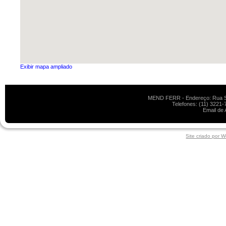
Exibir mapa ampliado
MEND FERR - Endereço: Rua Sol
Telefones: (11) 3221-
Email de 
Site criado por 